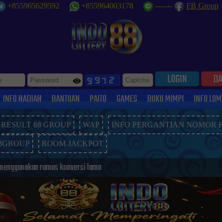
+855965629592
+855964003178
-------
FB Group
LOGIN
D
INFO HADIAH
BANTUAN
PAITO
GAMES
BUKU MIMPI
INFO LO
 RESULT 88 GROUP
WAP
INFO PERGANTIAN NOMOR 
88GROUP
ROOM JACKPOT
an rumus konversi lama