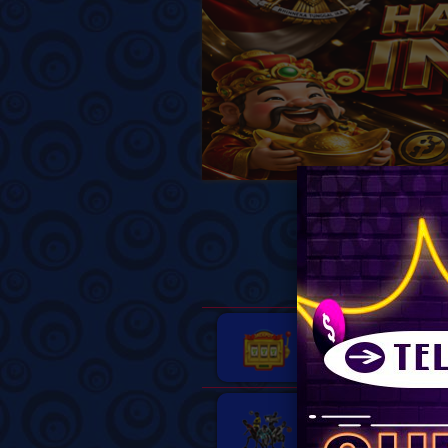
SLOT
SPORT