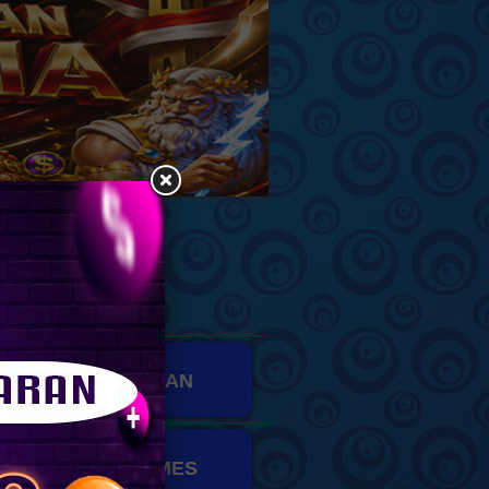
TEMBAK IKAN
TABLE GAMES