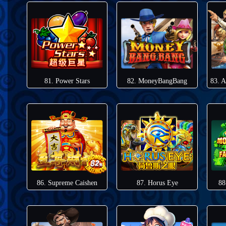
81. Power Stars
82. MoneyBangBang
83. 
86. Supreme Caishen
87. Horus Eye
88