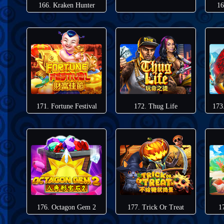
166. Kraken Hunter
16
171. Fortune Festival
172. Thug Life
173
176. Octagon Gem 2
177. Trick Or Treat
1