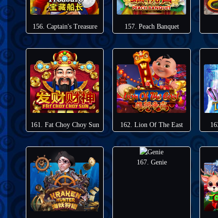
156. Captain's Treasure
157. Peach Banquet
161. Fat Choy Choy Sun
162. Lion Of The East
16
167. Genie