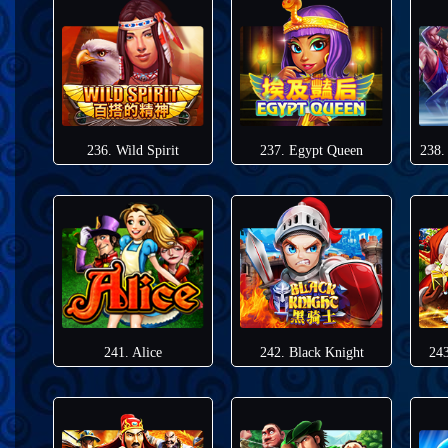
236. Wild Spirit
237. Egypt Queen
238.
241. Alice
242. Black Knight
24