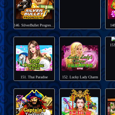
146. SilverBullet Progressive
148
153
151. Thai Paradise
152. Lucky Lady Charm