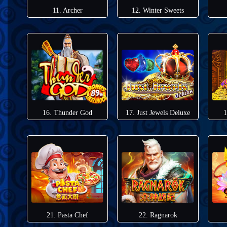
11. Archer
12. Winter Sweets
16. Thunder God
17. Just Jewels Deluxe
1
21. Pasta Chef
22. Ragnarok