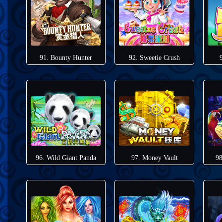
91. Bounty Hunter
92. Sweetie Crush
96. Wild Giant Panda
97. Money Vault
98