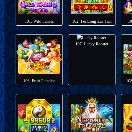
101. Wild Fairies
102. Fei Long Zai Tian
10
107. Lucky Rooster
106. Fruit Paradise
108