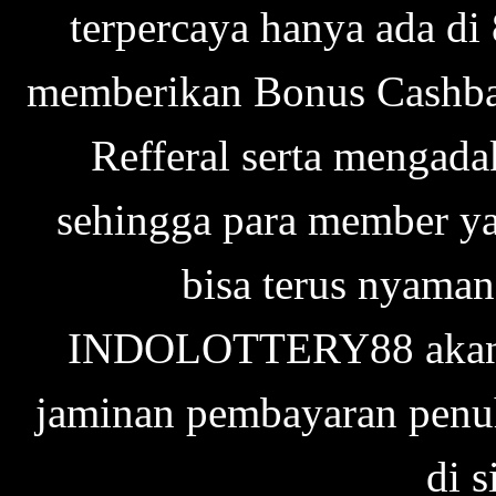
terpercaya hanya ada d
memberikan Bonus Cashba
Refferal serta mengad
sehingga para member ya
bisa terus nyama
INDOLOTTERY88 akan s
jaminan pembayaran penu
di s