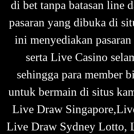
di bet tanpa batasan line
pasaran yang dibuka di sit
ini menyediakan pasaran 
serta Live Casino sel
sehingga para member bi
untuk bermain di situs ka
Live Draw Singapore,Liv
Live Draw Sydney Lotto, 