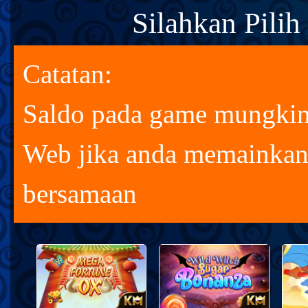
Silahkan Pili
Catatan:
Saldo pada game mungkin 
Web jika anda memainkan
bersamaan