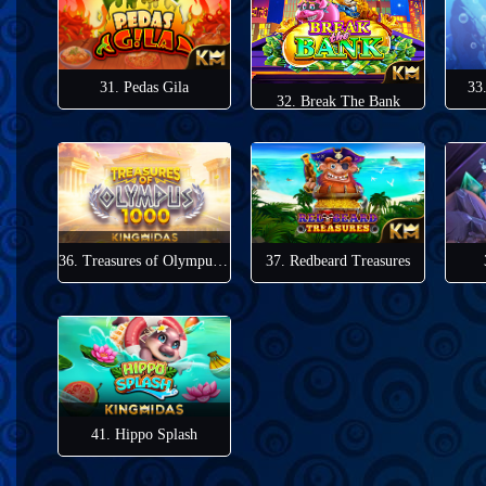
31. Pedas Gila
33
32. Break The Bank
36. Treasures of Olympus 1000
37. Redbeard Treasures
41. Hippo Splash